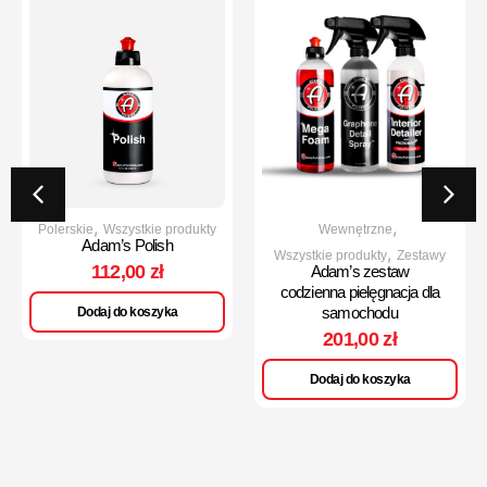
,
,
Polerskie
Wszystkie produkty
Wewnętrzne
Adam’s Polish
,
Wszystkie produkty
Zestawy
112,00
zł
Adam’s zestaw
codzienna pielęgnacja dla
samochodu
Dodaj do koszyka
201,00
zł
Dodaj do koszyka