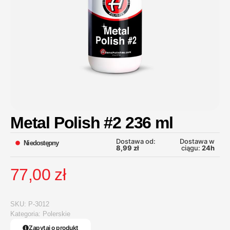
Metal Polish #2 236 ml
Dostawa od:
Dostawa w
Niedostępny
8,99
zł
ciągu:
24h
77,00
zł
SKU:
P-3012
Kategoria:
Polerskie
Zapytaj o produkt