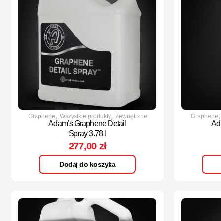
,
,
Graphene
Wszystkie produkty
Zewnętrzne
Graphene
Adam’s Graphene Detail
Ad
Spray 3.78 l
277,00
zł
Dodaj do koszyka