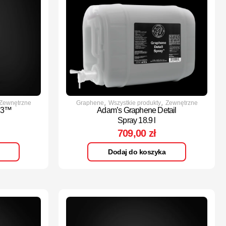
,
,
Zewnętrzne
Graphene
Wszystkie produkty
Zewnętrzne
S3™
Adam’s Graphene Detail
Spray 18.9 l
709,00
zł
Dodaj do koszyka