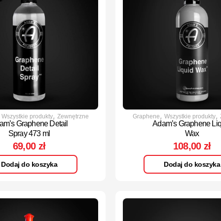
,
,
,
,
Wszystkie produkty
Zewnętrzne
Graphene
Wszystkie produkty
am’s Graphene Detail
Adam’s Graphene Liq
Spray 473 ml
Wax
69,00
zł
108,00
zł
Dodaj do koszyka
Dodaj do koszyka