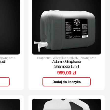
,
,
Zewnętrzne
Graphene
Wszystkie produkty
Zewnętrzne
uid
Adam’s Graphene
Shampoo 18.9 l
999,00
zł
Dodaj do koszyka