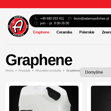
+48 690 033 411
biuro@adamspolishes.pl
pon. - pt. 8:00-16:00
Graphene
Ceramika
Polerskie
Zewn
Graphene
Home
Produkty
Wszystkie produkty
Graphene