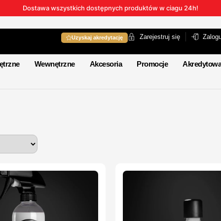
Dostawa wszystkich dostępnych produktów w ciagu 24h!
Zarejestruj się
Zalogu
Uzyskaj akredytację
ętrzne
Wewnętrzne
Akcesoria
Promocje
Akredytowa