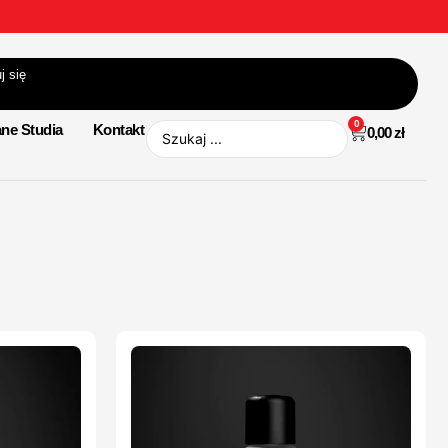
j się
0
ne Studia
Kontakt
0,00
zł