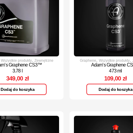
,
,
,
,
Wszystkie produkty
Zewnętrzne
Graphene
Wszystkie produkty
am’s Graphene CS3™
Adam’s Graphene C
3.78 l
473 ml
349,00
zł
109,00
zł
Dodaj do koszyka
Dodaj do koszyka