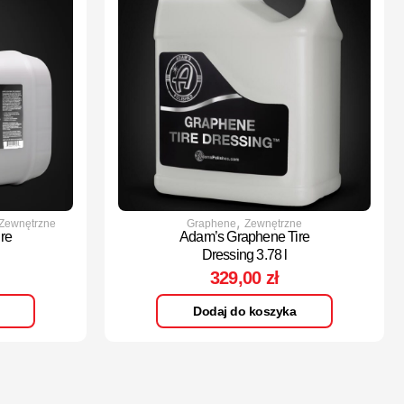
,
Zewnętrzne
Graphene
Zewnętrzne
re
Adam’s Graphene Tire
Dressing 3.78 l
329,00
zł
Dodaj do koszyka