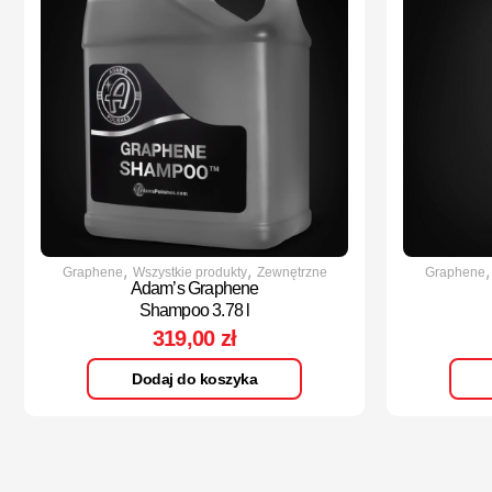
,
,
Graphene
Wszystkie produkty
Zewnętrzne
Graphene
Adam’s Graphene
Shampoo 3.78 l
319,00
zł
Dodaj do koszyka