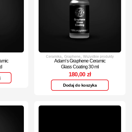
,
,
Ceramika
Graphene
Wszystkie produkty
amic
Adam’s Graphene Ceramic
d
Glass Coating 30 ml
180,00
zł
j
Dodaj do koszyka