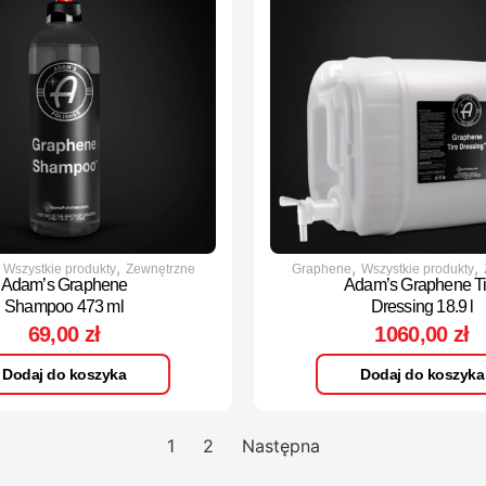
,
,
,
,
Wszystkie produkty
Zewnętrzne
Graphene
Wszystkie produkty
Adam’s Graphene
Adam’s Graphene Ti
Shampoo 473 ml
Dressing 18.9 l
69,00
zł
1060,00
zł
Dodaj do koszyka
Dodaj do koszyka
1
2
Następna