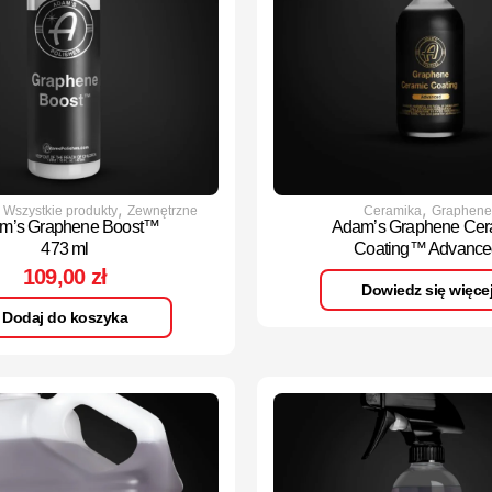
,
,
,
Wszystkie produkty
Zewnętrzne
Ceramika
Graphene
m’s Graphene Boost™
Adam’s Graphene Cer
473 ml
Coating™ Advance
109,00
zł
Dowiedz się więce
Dodaj do koszyka