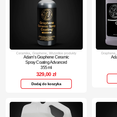
,
,
Ceramika
Graphene
Wszystkie produkty
Graphene
Adam’s Graphene Ceramic
Ad
Spray Coating Advanced
355 ml
329,00
zł
Dodaj do koszyka