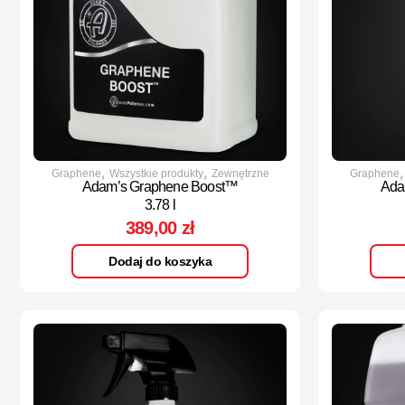
,
,
Graphene
Wszystkie produkty
Zewnętrzne
Graphene
Adam’s Graphene Boost™
Ada
3.78 l
389,00
zł
Dodaj do koszyka