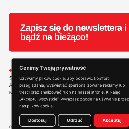
Zapisz się do newslettera i
bądź na bieżąco!
Cenimy Twoją prywatność
Adam's Polishes
Produkt
Strona główna
Graphene
Używamy plików cookie, aby poprawić komfort
Akredytowane studia
przeglądania, wyświetlać spersonalizowane reklamy lub
Ceramika
treści oraz analizować ruch na naszej stronie. Klikając
Kontakt
Polerskie
„Akceptuj wszystkie”, wyrażasz zgodę na używanie przez
Wewnętrzne
nas plików cookie.
Zewnętrzne
Akcesoria
Dostosuj
Odrzuć
Akceptuj
Designed & powered by nevstudio. All rights reserved
© 2025 AdamsPolishe