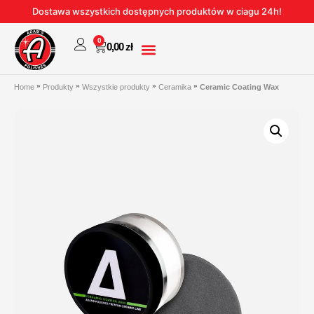
Dostawa wszystkich dostępnych produktów w ciagu 24h!
0
0,00
zł
Home
Produkty
Wszystkie produkty
Ceramika
Ceramic Coating Wax