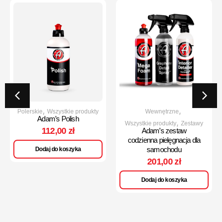
,
,
Polerskie
Wszystkie produkty
Wewnętrzne
Adam’s Polish
,
Wszystkie produkty
Zestawy
112,00
zł
Adam’s zestaw
codzienna pielęgnacja dla
samochodu
Dodaj do koszyka
201,00
zł
Dodaj do koszyka