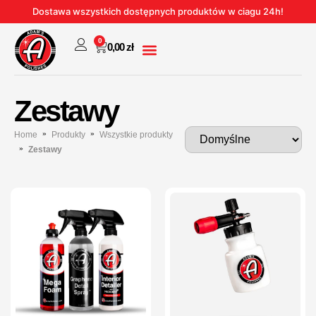
Dostawa wszystkich dostępnych produktów w ciagu 24h!
0
0,00
zł
Zestawy
Home
Produkty
Wszystkie produkty
Zestawy