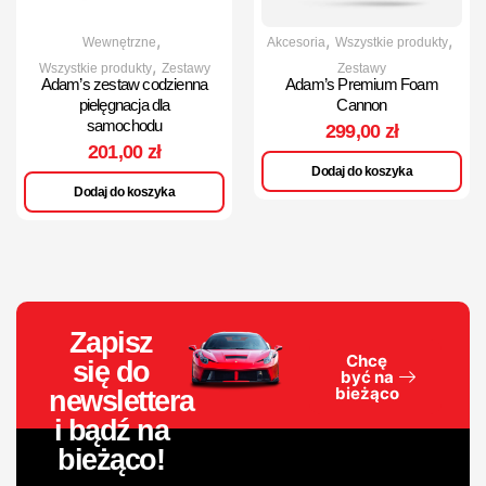
,
,
,
Wewnętrzne
Akcesoria
Wszystkie produkty
,
Wszystkie produkty
Zestawy
Zestawy
Adam’s zestaw codzienna
Adam’s Premium Foam
pielęgnacja dla
Cannon
samochodu
299,00
zł
201,00
zł
Dodaj do koszyka
Dodaj do koszyka
Zapisz
Chcę
się do
być na
bieżąco
newslettera
i bądź na
bieżąco!